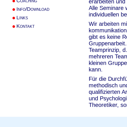
Coaching
erarbeiten und
Alle Seminare 
Info/Download
individuellen b
Links
Wir arbeiten m
Kontakt
kommunikations
gibt es keine 
Gruppenarbeit.
Teamprinzip, d.
mehreren Teamer
kleinen Gruppe
kann.
Für die Durchf
methodisch und 
qualifizierten 
und Psychologi
Theoretiker, s